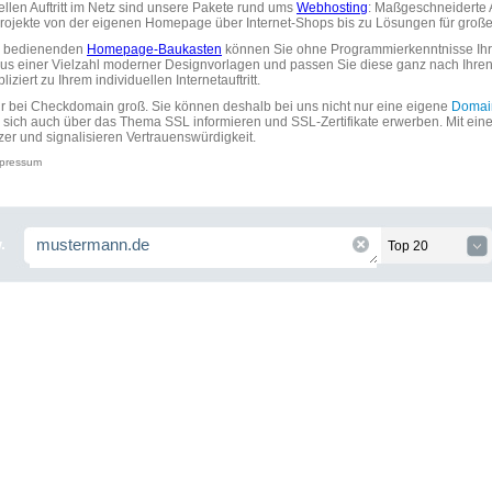
uellen Auftritt im Netz sind unsere Pakete rund ums
Webhosting
: Maßgeschneiderte A
tprojekte von der eigenen Homepage über Internet-Shops bis zu Lösungen für gr
zu bedienenden
Homepage-Baukasten
können Sie ohne Programmierkenntnisse Ihre
aus einer Vielzahl moderner Designvorlagen und passen Sie diese ganz nach Ihre
ziert zu Ihrem individuellen Internetauftritt.
ir bei Checkdomain groß. Sie können deshalb bei uns nicht nur eine eigene
Domai
 sich auch über das Thema SSL informieren und SSL-Zertifikate erwerben. Mit ein
zer und signalisieren Vertrauenswürdigkeit.
pressum
.
Top 20